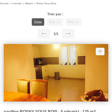
Accueil
A vendre
Maison
Rosny Sous Bois
Trier par :
Date
Prix -/+
Prix +/-
1/1
pavillon ROSNY SOUS BOIS - 5 pièce(s) - 125 m2