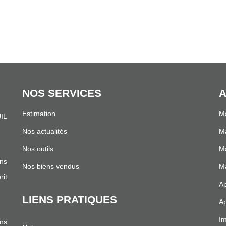
NOS SERVICES
A
Estimation
Ma
IL
.
Nos actualités
Ma
Nos outils
Ma
ns
Nos biens vendus
Ma
it
Ap
LIENS PRATIQUES
Ap
Im
ans