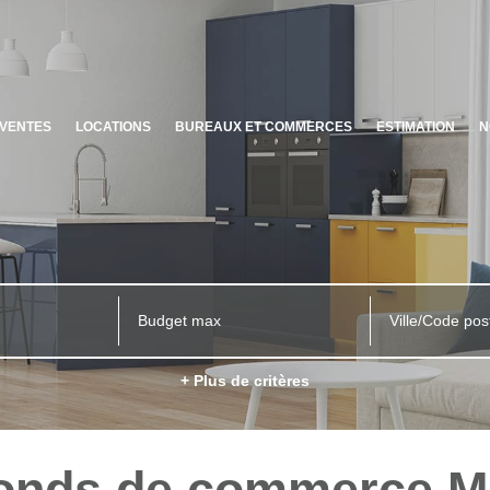
VENTES
LOCATIONS
BUREAUX ET COMMERCES
ESTIMATION
N
Ville/Code pos
+ Plus de critères
Fonds de commerce Mo