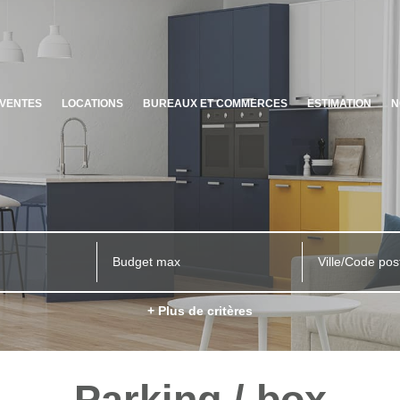
VENTES
LOCATIONS
BUREAUX ET COMMERCES
ESTIMATION
N
Ville/Code pos
+ Plus de critères
Parking / box