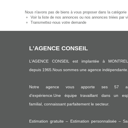
Nous n'avons pas de biens à vous proposer dans la catégorie P
Voir
la liste de nos annonces
ou
nos annonces triées par vi
Transmettez-nous votre demande
L'AGENCE CONSEIL
L’AGENCE CONSEIL est implantée à MONTREU
depuis 1965.Nous sommes une agence indépendante
Notre agence vous apporte ses 57 a
d’expérience.Une équipe travaillant dans un espr
familial, connaissant parfaitement le secteur.
Estimation gratuite – Estimation personnalisée – S