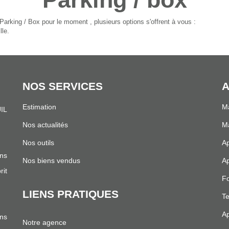
arking / Box pour le moment , plusieurs options s'offrent à vous :
lle.
NOS SERVICES
A
Estimation
Ma
IL
.
Nos actualités
Ma
Nos outils
Ap
ns
Nos biens vendus
Ap
it
Fo
LIENS PRATIQUES
Te
Ap
ans
Notre agence