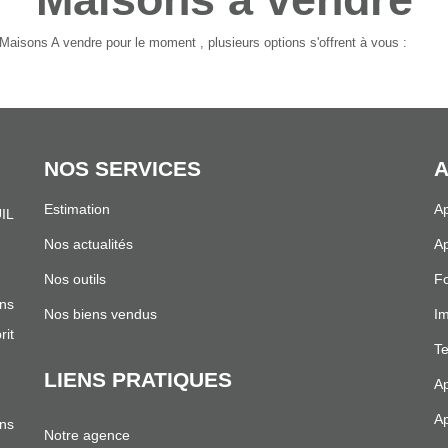
aisons A vendre pour le moment , plusieurs options s'offrent à vous :
NOS SERVICES
A
Estimation
Ap
IL
.
Nos actualités
Ap
Nos outils
Fo
ns
Nos biens vendus
I
it
Te
LIENS PRATIQUES
Ap
Ap
ans
Notre agence