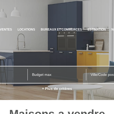
VENTES
LOCATIONS
BUREAUX ET COMMERCES
ESTIMATION
N
Ville/Code pos
+ Plus de critères
Maisons a vendre