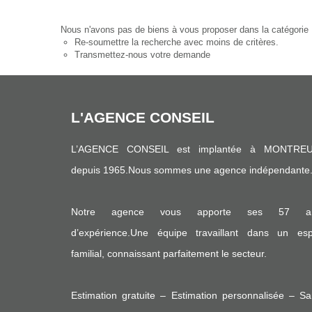
Nous n'avons pas de biens à vous proposer dans la catégorie M
Re-soumettre la recherche avec moins de critères.
Transmettez-nous votre demande
L'AGENCE CONSEIL
L’AGENCE CONSEIL est implantée à MONTREU
depuis 1965.Nous sommes une agence indépendante
Notre agence vous apporte ses 57 a
d’expérience.Une équipe travaillant dans un espr
familial, connaissant parfaitement le secteur.
Estimation gratuite – Estimation personnalisée – S