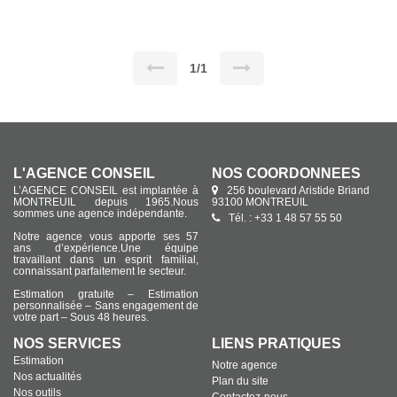
bureau avec point d'eau. Idéal laboratoire ou centre médical.
Tous commerces, sauf restauration avec extraction. Dernière
activité supérette. Loyer 3000 € HT + 300 euros charges
Possibilité d'acquisition des murs.
1/1
L'AGENCE CONSEIL
NOS COORDONNÉES
L’AGENCE CONSEIL est implantée à
256 boulevard Aristide Briand
MONTREUIL depuis 1965.Nous
93100 MONTREUIL
sommes une agence indépendante.
Tél. : +33 1 48 57 55 50
Notre agence vous apporte ses 57
ans d’expérience.Une équipe
travaillant dans un esprit familial,
connaissant parfaitement le secteur.
Estimation gratuite – Estimation
personnalisée – Sans engagement de
votre part – Sous 48 heures.
NOS SERVICES
LIENS PRATIQUES
Estimation
Notre agence
Nos actualités
Plan du site
Nos outils