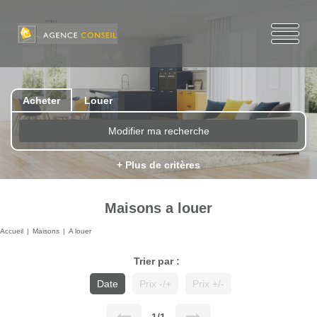
Acheter
Louer
Modifier ma recherche
+ Plus de critères
Maisons a louer
Accueil
Maisons
A louer
Trier par :
Date
Prix -/+
Prix +/-