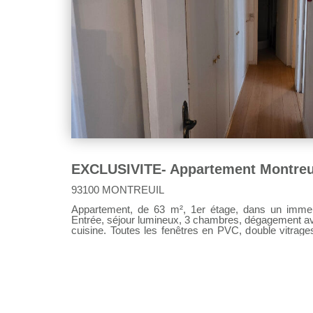
93100 MONTREUIL
Appartement, de 63 m², 1er étage, dans un imme
Entrée, séjour lumineux, 3 chambres, dégagement av
cuisine. Toutes les fenêtres en PVC, double vitrage
quartier calme, à 11 minutes à pieds du métro li
entretenu, avec digicode et interphone. Charges de
chauffage.