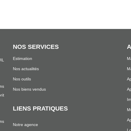
NOS SERVICES
A
Estimation
Ma
IL
.
Nos actualités
Ma
Nos outils
Ap
ns
Nos biens vendus
Ap
it
Im
LIENS PRATIQUES
Mu
Ap
ans
Notre agence
Lo