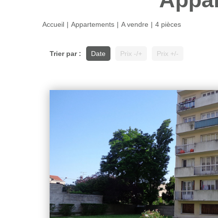
Accueil
Appartements
A vendre
4 pièces
Trier par :
Date
Prix -/+
Prix +/-