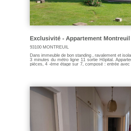
93100 MONTREUIL
Dans immeuble de bon standing , ravalement et isolat
3 minutes du métro ligne 11 sortie Hôpital. Apparte
pièces, 4 -ème étage sur 7, composé : entrée avec placard, grand séjour lumineux,
donnant sur balcon, 3 chambres, dont une avec balcon, une cuisine, salle d'eau,
water-closets indépendant., dégagement. Vue dégagée Immeuble avec interphone et
digicode. Une cave vient compléter ce bien. Possibil
Au pied des commerces et toutes commodités Chau
1900 euros Renseignement par mail: agence.consei
66