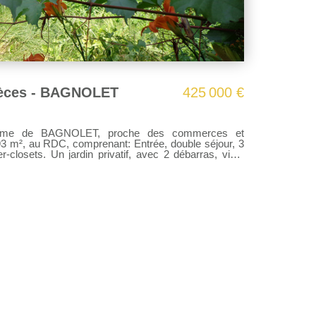
èces - BAGNOLET
425 000 €
NOLET, proche des commerces et
3 m², au RDC, comprenant: Entrée, double séjour, 3
-closets. Un jardin privatif, avec 2 débarras, vient
 Floréal Chauffage individuel gaz. Prévoir un
76 96 25 66