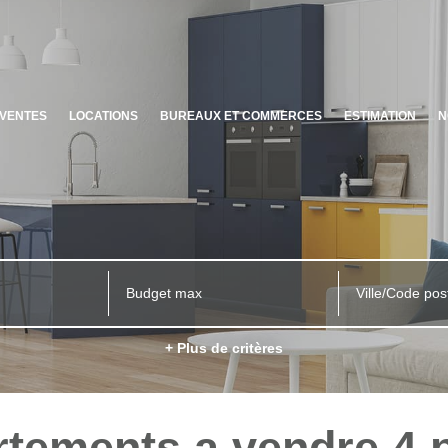
VENTES
LOCATIONS
BUREAUX ET COMMERCES
ESTIMATION
N
Ville/Code pos
+ Plus de critères
tements a vendre 4 