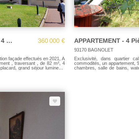
Exclusivité - Appartement Montreuil 4 pièce(s)
360 000 €
APPARTEMENT - 4 Pi
93170 BAGNOLET
ion façade effectués en 2021, A
Exclusivité, dans quartier calme de BAG
ment , traversant , de 82 m², 4
commodités, un appartement, 9
chambres, salle de bains, water
compléter ce bien. Idéal pour profession libérale (Kinésithérapeute, infirmier,
médecin..), proche clinique
ité d'acquisition d'un box en sus
rafraîchissement de l'appartement. Charges 1500 €/an Contact: 06 
ffage collectif Taxe foncière
agence.conseil@wanadoo.fr
l@wanadoo.fr ou au 06 76 96 25