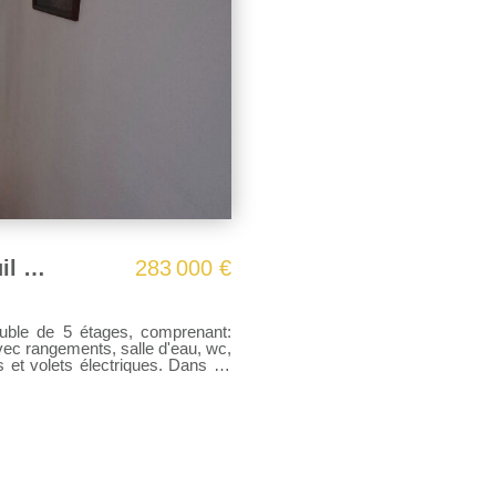
EXCLUSIVITE- Appartement Montreuil 4 pièce(s) 63 m2
283 000 €
uble de 5 étages, comprenant:
ec rangements, salle d'eau, wc,
s et volets électriques. Dans un
gne 11, "Dhuys". Immeuble bien
 2600.00 € par an comprenant le