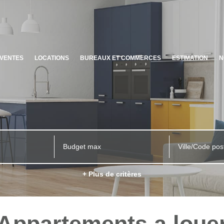
VENTES
LOCATIONS
BUREAUX ET COMMERCES
ESTIMATION
N
Ville/Code pos
+ Plus de critères
Appartements a loue