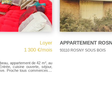
Loyer
1 300 €/mois
93110 ROSNY SOUS BOIS
abeau, appartement de 42 m², au
trée, cuisine ouverte, séjour,
neuve. Proche tous commerces et
6 CONTACT : 0650075508