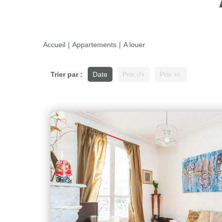
Accueil
Appartements
A louer
Trier par :
Date
Prix -/+
Prix +/-