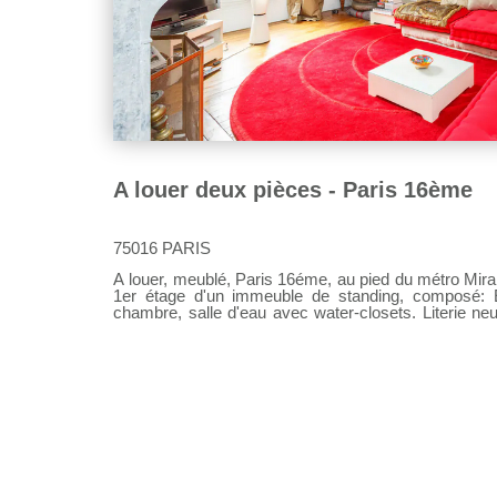
A louer deux pièces - Paris 16ème
75016 PARIS
A louer, meublé, Paris 16éme, au pied du métro Mir
1er étage d'un immeuble de standing, composé: En
chambre, salle d'eau avec water-closets. Literie 
commodités. Immeuble sécurisé avec digicode et interphone. Une GLI (Garantie des
Loyers) sera demandée. Disponibilité 1er juin 202