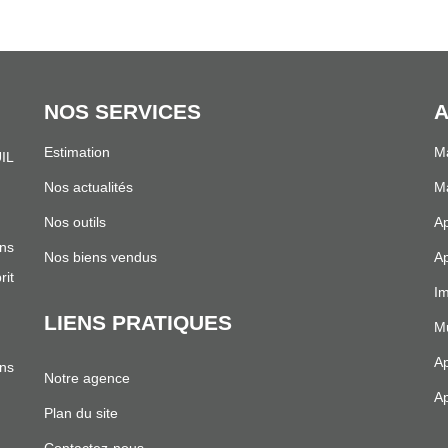
NOS SERVICES
A
Estimation
Ma
IL
.
Nos actualités
Ma
Nos outils
Ap
ns
Nos biens vendus
Ap
it
Im
LIENS PRATIQUES
Mu
Ap
ans
Notre agence
Ap
Plan du site