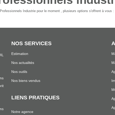
rofessionnels Industrie pour le moment , plusieurs options s'offrent à vous :
NOS SERVICES
A
Estimation
Ma
IL
.
Nos actualités
Ma
Nos outils
Ap
ns
Nos biens vendus
I
it
Mu
LIENS PRATIQUES
Ap
Ap
ans
Notre agence