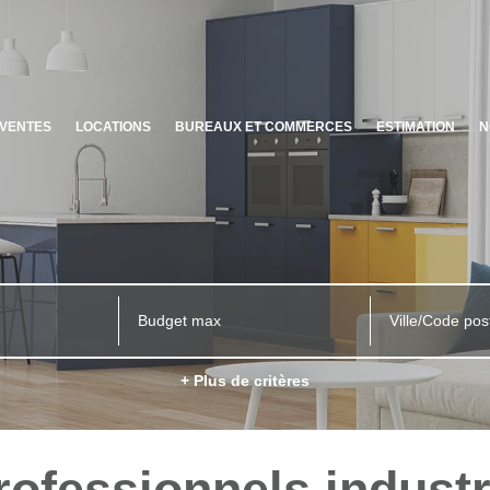
VENTES
LOCATIONS
BUREAUX ET COMMERCES
ESTIMATION
N
Ville/Code pos
+ Plus de critères
rofessionnels industr