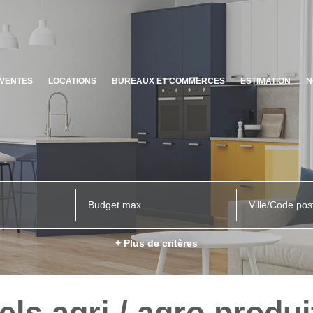
VENTES
LOCATIONS
BUREAUX ET COMMERCES
ESTIMATION
N
Ville/Code pos
+ Plus de critères
ls agri / agro produi