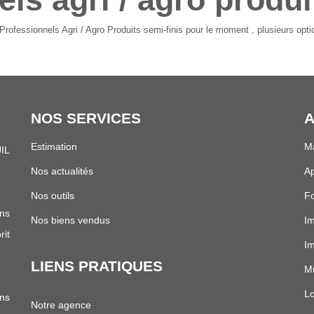
ofessionnels Agri / Agro Produits semi-finis pour le moment , plusieurs optio
NOS SERVICES
A
Estimation
Ma
IL
.
Nos actualités
Ap
Nos outils
Fo
ns
Nos biens vendus
Im
it
I
LIENS PRATIQUES
Mu
Lo
ans
Notre agence