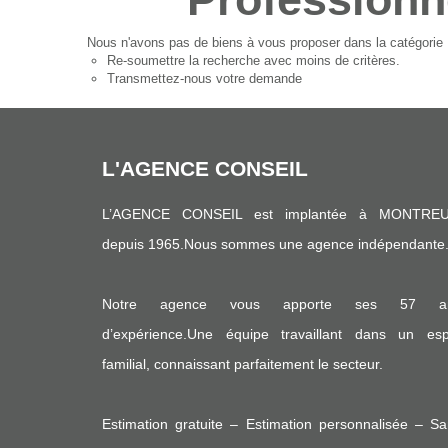
Nous n'avons pas de biens à vous proposer dans la catégorie Pr
Re-soumettre la recherche avec moins de critères.
Transmettez-nous votre demande
L'AGENCE CONSEIL
L’AGENCE CONSEIL est implantée à MONTREU
depuis 1965.Nous sommes une agence indépendante
Notre agence vous apporte ses 57 a
d’expérience.Une équipe travaillant dans un espr
familial, connaissant parfaitement le secteur.
Estimation gratuite – Estimation personnalisée – S