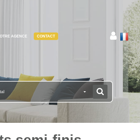
OTRE AGENCE
CONTACT
tal
ts semi-finis