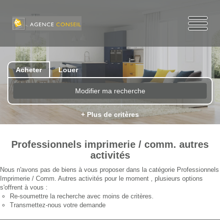
Acheter
Louer
Modifier ma recherche
+ Plus de critères
Professionnels imprimerie / comm. autres
activités
Nous n'avons pas de biens à vous proposer dans la catégorie Professionnels
Imprimerie / Comm. Autres activités pour le moment , plusieurs options
s'offrent à vous :
Re-soumettre la recherche avec moins de critères.
Transmettez-nous votre demande