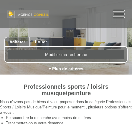
Acheter
Louer
Modifier ma recherche
+ Plus de critères
Professionnels sports / loisirs
musique/peinture
Nous n'avons pas de biens à vous proposer dans la catégorie Professionnels
Sports / Loisirs Musique/Peinture pour le moment , plusieurs options s'offrent
à vous :
Re-soumettre la recherche avec moins de critères.
Transmettez-nous votre demande