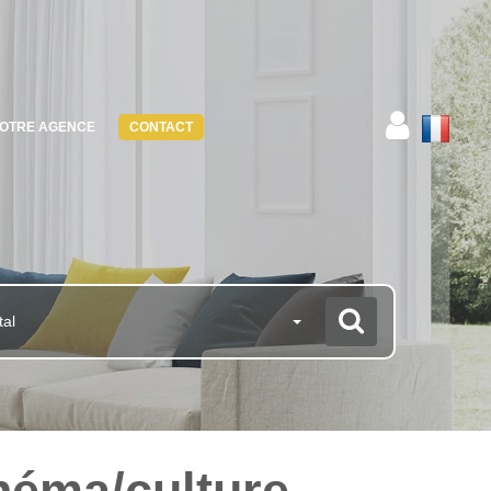
OTRE AGENCE
CONTACT
tal
inéma/culture