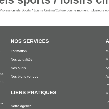
rofessionnels Sports / Loisirs Cinéma/Culture pour le moment , plusieurs opti
NOS SERVICES
A
Estimation
Ma
IL
.
Nos actualités
Ma
Nos outils
Ap
ns
Nos biens vendus
Ap
it
Im
LIENS PRATIQUES
Mu
Lo
ans
Notre agence