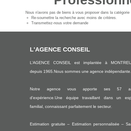
Nous n'avons pas de biens à vous proposer dans la catégorie P
Re-soumettre la recherche avec moins de critères.
Transmettez-nous votre demande
L'AGENCE CONSEIL
L’AGENCE CONSEIL est implantée à MONTREU
depuis 1965.Nous sommes une agence indépendante
Notre agence vous apporte ses 57 a
d’expérience.Une équipe travaillant dans un espr
familial, connaissant parfaitement le secteur.
Estimation gratuite – Estimation personnalisée – S