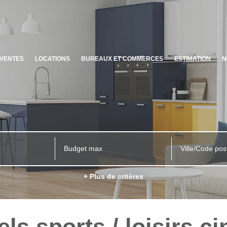
VENTES
LOCATIONS
BUREAUX ET COMMERCES
ESTIMATION
N
Ville/Code pos
+ Plus de critères
ls sports / loisirs c