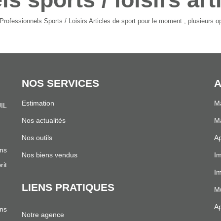
ofessionnels Sports / Loisirs Articles de sport pour le moment , plusieurs opt
NOS SERVICES
A
Estimation
Ma
IL
.
Nos actualités
Ma
Nos outils
Ap
ns
Nos biens vendus
Im
it
I
LIENS PRATIQUES
Mu
Ap
ans
Notre agence