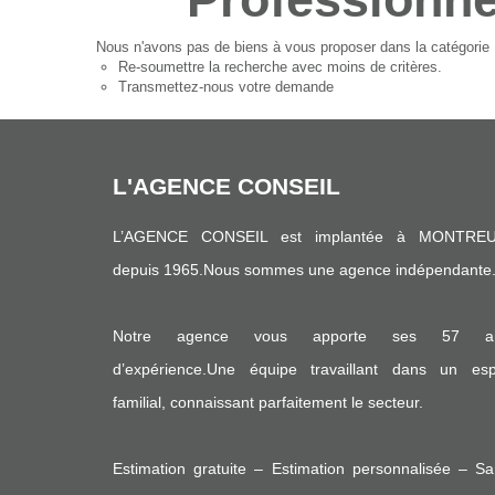
Nous n'avons pas de biens à vous proposer dans la catégorie Pr
Re-soumettre la recherche avec moins de critères.
Transmettez-nous votre demande
L'AGENCE CONSEIL
L’AGENCE CONSEIL est implantée à MONTREU
depuis 1965.Nous sommes une agence indépendante
Notre agence vous apporte ses 57 a
d’expérience.Une équipe travaillant dans un espr
familial, connaissant parfaitement le secteur.
Estimation gratuite – Estimation personnalisée – S