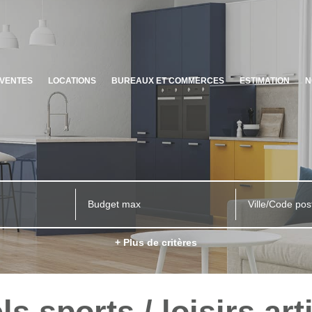
VENTES
LOCATIONS
BUREAUX ET COMMERCES
ESTIMATION
N
Ville/Code pos
+ Plus de critères
s sports / loisirs art