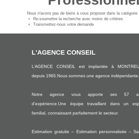
Nous n'avons pas de biens à vous proposer dans la catégorie 
Re-soumettre la recherche avec moins de critères.
Transmettez-nous votre demande
L'AGENCE CONSEIL
L’AGENCE CONSEIL est implantée à MONTREU
depuis 1965.Nous sommes une agence indépendante
Notre agence vous apporte ses 57 a
d’expérience.Une équipe travaillant dans un espr
familial, connaissant parfaitement le secteur.
Estimation gratuite – Estimation personnalisée – S