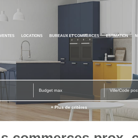
VENTES
LOCATIONS
BUREAUX ET COMMERCES
ESTIMATION
N
Ville/Code pos
+ Plus de critères
ls commerces prox. c