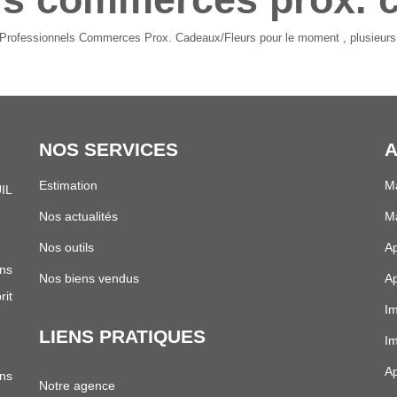
Professionnels Commerces Prox. Cadeaux/Fleurs pour le moment , plusieurs o
NOS SERVICES
A
Estimation
Ma
IL
.
Nos actualités
Ma
Nos outils
Ap
ns
Nos biens vendus
Ap
it
Im
LIENS PRATIQUES
I
Ap
ans
Notre agence