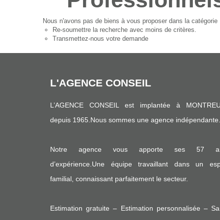
Nous n'avons pas de biens à vous proposer dans la catégorie P
Re-soumettre la recherche avec moins de critères.
Transmettez-nous votre demande
L'AGENCE CONSEIL
L’AGENCE CONSEIL est implantée à MONTREU
depuis 1965.Nous sommes une agence indépendante
Notre agence vous apporte ses 57 a
d’expérience.Une équipe travaillant dans un espr
familial, connaissant parfaitement le secteur.
Estimation gratuite – Estimation personnalisée – S