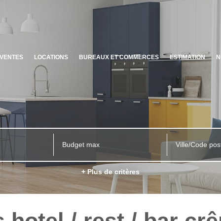
VENTES
LOCATIONS
BUREAUX ET COMMERCES
ESTIMATION
N
Ville/Code pos
+ Plus de critères
hotel / rest / bar cr