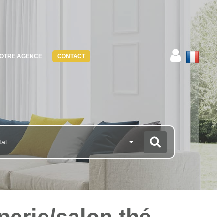
OTRE AGENCE
CONTACT
tal
êperie/salon thé