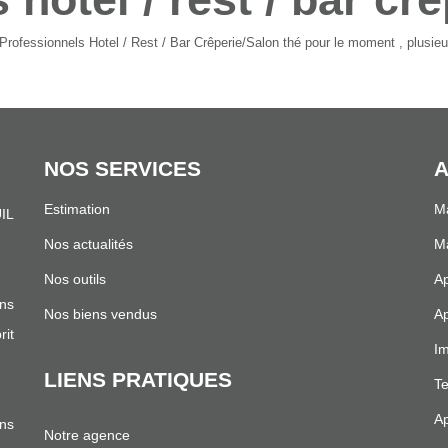
rofessionnels Hotel / Rest / Bar Crêperie/Salon thé pour le moment , plusieur
NOS SERVICES
A
Estimation
Ma
IL
.
Nos actualités
Ma
Nos outils
Ap
ns
Nos biens vendus
Ap
it
Im
LIENS PRATIQUES
Te
Ap
ans
Notre agence