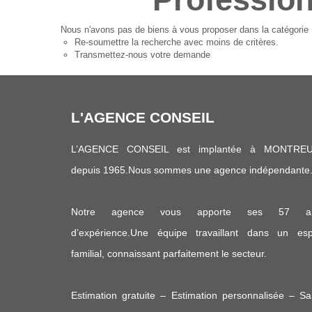
Nous n'avons pas de biens à vous proposer dans la catégorie P
Re-soumettre la recherche avec moins de critères.
Transmettez-nous votre demande
L'AGENCE CONSEIL
L’AGENCE CONSEIL est implantée à MONTREU
depuis 1965.Nous sommes une agence indépendante
Notre agence vous apporte ses 57 a
d’expérience.Une équipe travaillant dans un espr
familial, connaissant parfaitement le secteur.
Estimation gratuite – Estimation personnalisée – S