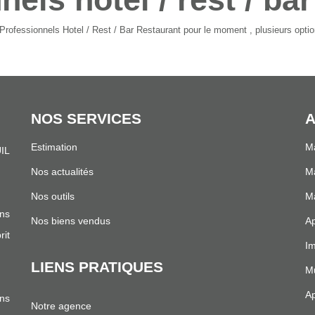
rofessionnels Hotel / Rest / Bar Restaurant pour le moment , plusieurs option
NOS SERVICES
A
Estimation
Ma
IL
.
Nos actualités
Ma
Nos outils
Ma
ns
Nos biens vendus
Ap
it
Im
LIENS PRATIQUES
Mu
Ap
ans
Notre agence