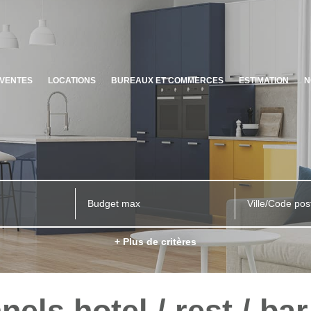
VENTES
LOCATIONS
BUREAUX ET COMMERCES
ESTIMATION
N
Ville/Code pos
+ Plus de critères
els hotel / rest / ba