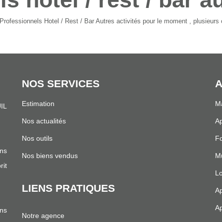
ofessionnels Hotel / Rest / Bar Autres activités pour le moment , plusieurs o
NOS SERVICES
A
Estimation
Ma
IL
.
Nos actualités
Ap
Nos outils
Fo
ns
Nos biens vendus
Mu
it
Lo
LIENS PRATIQUES
Ap
Ap
ans
Notre agence