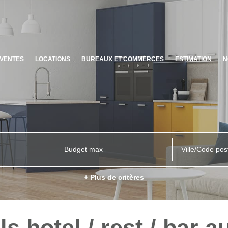
VENTES
LOCATIONS
BUREAUX ET COMMERCES
ESTIMATION
N
Ville/Code pos
+ Plus de critères
s hotel / rest / bar au