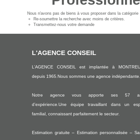
Nous n'avons pas de biens à vous proposer dans la catégorie Pr
Re-soumettre la recherche avec moins de critères.
Transmettez-nous votre demande
L'AGENCE CONSEIL
L’AGENCE CONSEIL est implantée à MONTREU
depuis 1965.Nous sommes une agence indépendante
Notre agence vous apporte ses 57 a
d’expérience.Une équipe travaillant dans un espr
familial, connaissant parfaitement le secteur.
Estimation gratuite – Estimation personnalisée – S