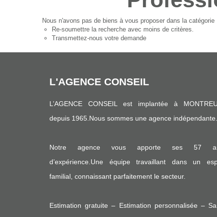
Nous n'avons pas de biens à vous proposer dans la catégorie P
Re-soumettre la recherche avec moins de critères.
Transmettez-nous votre demande
L'AGENCE CONSEIL
L’AGENCE CONSEIL est implantée à MONTREU
depuis 1965.Nous sommes une agence indépendante
Notre agence vous apporte ses 57 a
d’expérience.Une équipe travaillant dans un espr
familial, connaissant parfaitement le secteur.
Estimation gratuite – Estimation personnalisée – S