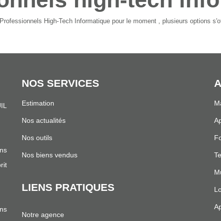
rofessionnels High-Tech Informatique pour le moment , plusieurs options s'of
NOS SERVICES
A
Estimation
Ma
IL
.
Nos actualités
Ap
Nos outils
Fo
ns
Nos biens vendus
Te
it
Mu
LIENS PRATIQUES
Lo
Ap
ans
Notre agence