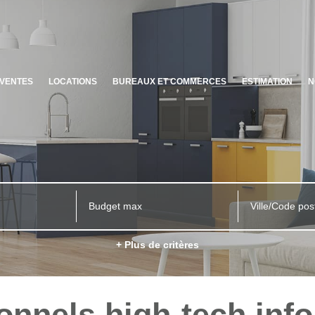
VENTES
LOCATIONS
BUREAUX ET COMMERCES
ESTIMATION
N
Ville/Code pos
+ Plus de critères
onnels high-tech inf