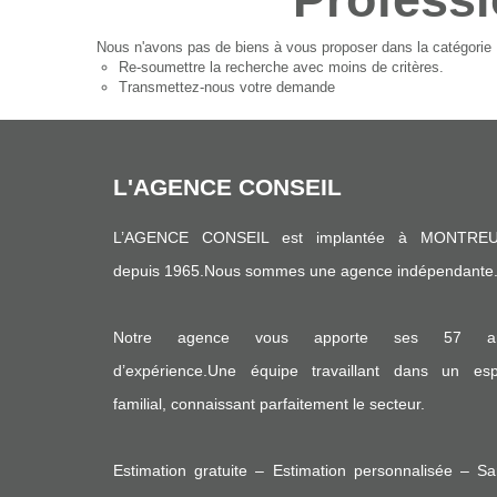
Nous n'avons pas de biens à vous proposer dans la catégorie P
Re-soumettre la recherche avec moins de critères.
Transmettez-nous votre demande
L'AGENCE CONSEIL
L’AGENCE CONSEIL est implantée à MONTREU
depuis 1965.Nous sommes une agence indépendante
Notre agence vous apporte ses 57 a
d’expérience.Une équipe travaillant dans un espr
familial, connaissant parfaitement le secteur.
Estimation gratuite – Estimation personnalisée – S