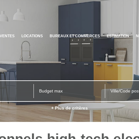
VENTES
LOCATIONS
BUREAUX ET COMMERCES
ESTIMATION
N
Ville/Code pos
+ Plus de critères
onnels high-tech ele