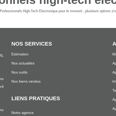
rofessionnels High-Tech Electronique pour le moment , plusieurs options s'of
NOS SERVICES
A
Estimation
Ma
IL
.
Nos actualités
Ap
Nos outils
Ap
ns
Nos biens vendus
Im
it
Te
LIENS PRATIQUES
Ap
Ap
ans
Notre agence