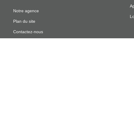
Ap
Notre agence
Lo
Plan du site
Contactez-nous
Mentions
Politique de confidentialité
Politique des cookies
Nos honoraires
Recrutement
Nos partenaires