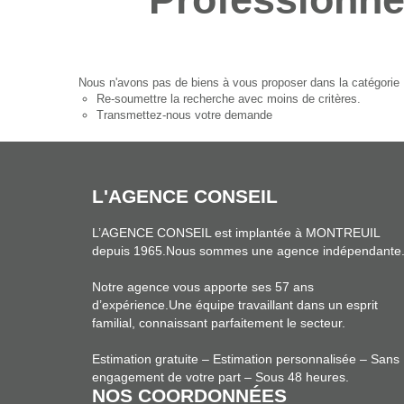
Nous n'avons pas de biens à vous proposer dans la catégorie P
Re-soumettre la recherche avec moins de critères.
Transmettez-nous votre demande
L'AGENCE CONSEIL
L’AGENCE CONSEIL est implantée à MONTREUIL
depuis 1965.Nous sommes une agence indépendante
Notre agence vous apporte ses 57 ans
d’expérience.Une équipe travaillant dans un esprit
familial, connaissant parfaitement le secteur.
Estimation gratuite – Estimation personnalisée – Sans
engagement de votre part – Sous 48 heures.
NOS COORDONNÉES