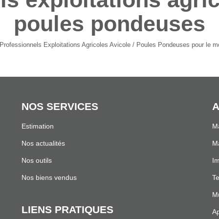
poules pondeuses
rofessionnels Exploitations Agricoles Avicole / Poules Pondeuses pour le mom
NOS SERVICES
A
Estimation
Ma
.
Nos actualités
Ma
Nos outils
I
Nos biens vendus
Te
Mu
LIENS PRATIQUES
Ap