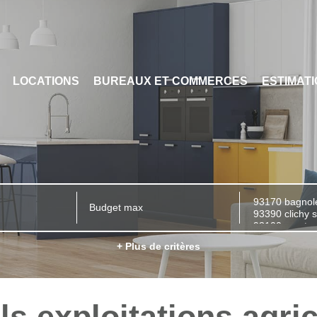
LOCATIONS
BUREAUX ET COMMERCES
ESTIMAT
+ Plus de critères
s exploitations agric