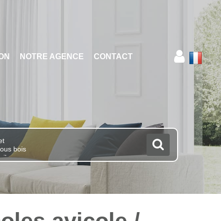
ION
NOTRE AGENCE
CONTACT
oles avicole /