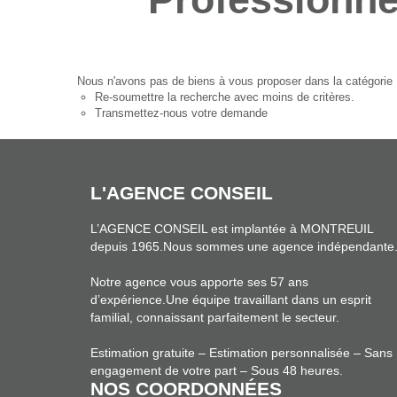
Nous n'avons pas de biens à vous proposer dans la catégorie P
Re-soumettre la recherche avec moins de critères.
Transmettez-nous votre demande
L'AGENCE CONSEIL
L’AGENCE CONSEIL est implantée à MONTREUIL
depuis 1965.Nous sommes une agence indépendante
Notre agence vous apporte ses 57 ans
d’expérience.Une équipe travaillant dans un esprit
familial, connaissant parfaitement le secteur.
Estimation gratuite – Estimation personnalisée – Sans
engagement de votre part – Sous 48 heures.
NOS COORDONNÉES