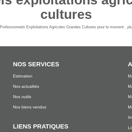
cultures
rofessionnels Exploitations Agricoles Grandes Cultures pour le moment , plus
NOS SERVICES
A
Estimation
Ma
.
Nos actualités
Ma
Nos outils
Ma
Nos biens vendus
Ma
Im
LIENS PRATIQUES
Lo