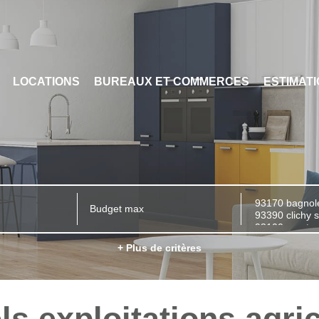
LOCATIONS
BUREAUX ET COMMERCES
ESTIMAT
+ Plus de critères
ls exploitations agri