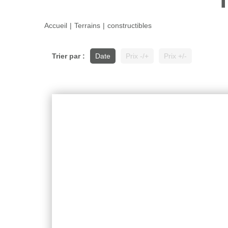
Accueil
Terrains
constructibles
Trier par :
Date
Prix -/+
Prix +/-