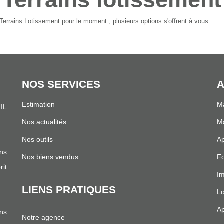
errains Lotissement pour le moment , plusieurs options s'offrent à vous :
NOS SERVICES
A
Estimation
Ma
IL
.
Nos actualités
Ma
Nos outils
Ap
ns
Nos biens vendus
Fo
it
I
LIENS PRATIQUES
Lo
Ap
ans
Notre agence