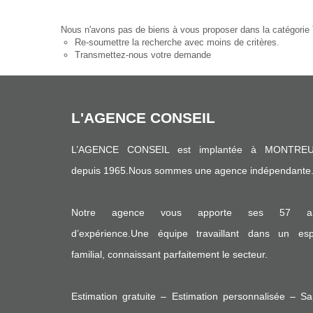
Nous n'avons pas de biens à vous proposer dans la catégorie T
Re-soumettre la recherche avec moins de critères.
Transmettez-nous votre demande
L'AGENCE CONSEIL
L’AGENCE CONSEIL est implantée à MONTREU
depuis 1965.Nous sommes une agence indépendante
Notre agence vous apporte ses 57 a
d’expérience.Une équipe travaillant dans un espr
familial, connaissant parfaitement le secteur.
Estimation gratuite – Estimation personnalisée – S