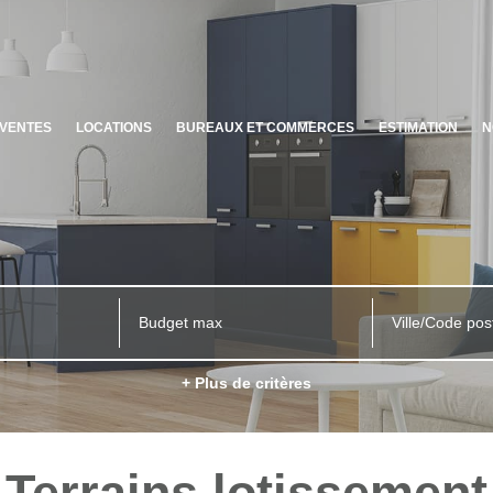
VENTES
LOCATIONS
BUREAUX ET COMMERCES
ESTIMATION
N
Ville/Code pos
+ Plus de critères
Terrains lotissement