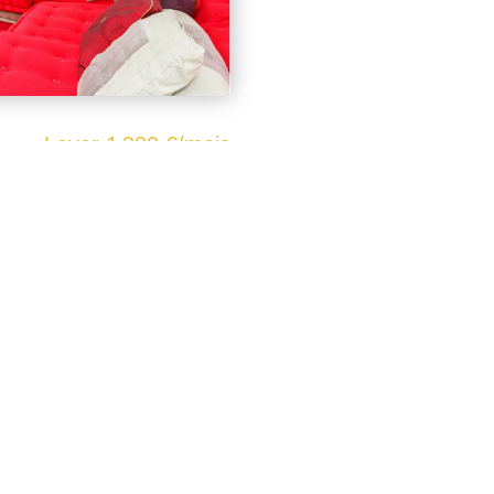
Loyer 1 300 €/mois
beau, appartement de 42 m², au
rée, cuisine ouverte, séjour,
euve. Proche tous commerces et
CONTACT : 0650075508