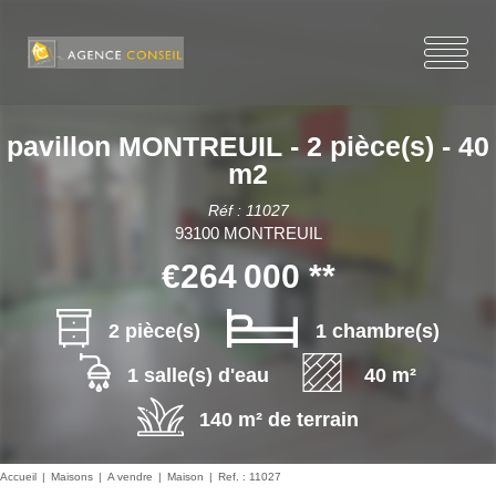
pavillon MONTREUIL - 2 pièce(s) - 40
m2
Réf : 11027
93100 MONTREUIL
€264 000
**
2 pièce(s)
1 chambre(s)
1 salle(s) d'eau
40 m²
140 m² de terrain
Accueil
Maisons
A vendre
Maison
Ref. : 11027