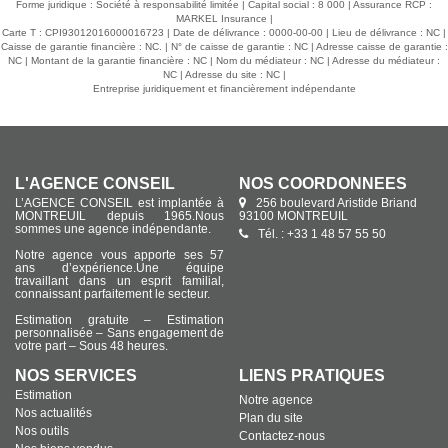
Forme juridique : Société à responsabilité limitée | Capital social : 8 000 | Assurance RCP :
MARKEL Insurance |
Carte T : CPI93012016000016723 | Date de délivrance : 0000-00-00 | Lieu de délivrance : NC |
Caisse de garantie financière : NC. | N° de caisse de garantie : NC | Adresse caisse de garantie :
NC | Montant de la garantie financière : NC | Nom du médiateur : NC | Adresse du médiateur :
NC | Adresse du site : NC |
Entreprise juridiquement et financièrement indépendante
L'AGENCE CONSEIL
NOS COORDONNÉES
L’AGENCE CONSEIL est implantée à
256 boulevard Aristide Briand
MONTREUIL depuis 1965.Nous
93100 MONTREUIL
sommes une agence indépendante.
Tél. : +33 1 48 57 55 50
Notre agence vous apporte ses 57
ans d’expérience.Une équipe
travaillant dans un esprit familial,
connaissant parfaitement le secteur.
Estimation gratuite – Estimation
personnalisée – Sans engagement de
votre part – Sous 48 heures.
NOS SERVICES
LIENS PRATIQUES
Estimation
Notre agence
Nos actualités
Plan du site
Nos outils
Contactez-nous