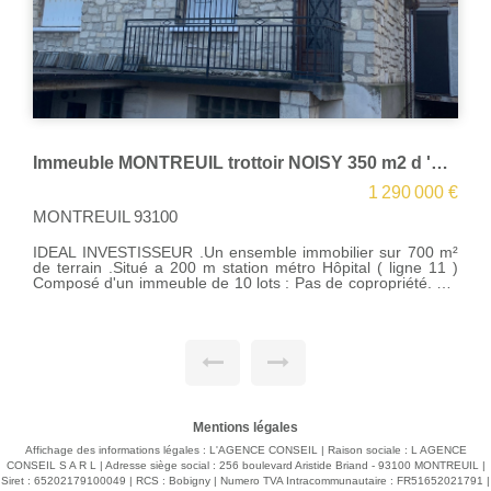
Immeuble MONTREUIL trottoir NOISY 350 m2 d 'habitation + 100 m² garage
1 290 000 €
MONTREUIL 93100
IDEAL INVESTISSEUR .Un ensemble immobilier sur 700 m²
de terrain .Situé a 200 m station métro Hôpital ( ligne 11 )
Composé d'un immeuble de 10 lots : Pas de copropriété. RC
BAT A / lot 2-1-31 appartement, atelier, garage 4-5 pièces +
13 m² de cour. 1er étage Bat A LOT 4 : 1 appartement de 4
pièces principales , loggia , box et cave 90 m² .2éme étage
:Bat A lot 5 1 appartement de 2 pièces principales loggia et
Box . 2éme étage :Bat A LOT 6 1 appartement de 2 pièces
Principales , cave et box Sur le coté de l'immeuble accès par
rue derrière Bat A lot 11-14-15: buanderie , chaufferie,
grande pièce, coin cuisine, très grand garage , cave. 100 m²
-BAT B terrain d'angle sur 2 rues RC : 1 local 1 er étage un
Mentions légales
appartement de 2 cuisine salle d'eau wc.
Affichage des informations légales : L'AGENCE CONSEIL | Raison sociale : L AGENCE
CONSEIL S A R L | Adresse siège social : 256 boulevard Aristide Briand - 93100 MONTREUIL |
Siret : 65202179100049 | RCS : Bobigny | Numero TVA Intracommunautaire : FR51652021791 |