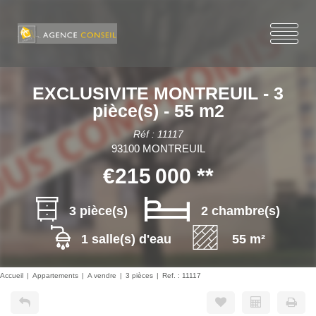
EXCLUSIVITE MONTREUIL - 3
pièce(s) - 55 m2
Réf : 11117
93100 MONTREUIL
€215 000
**
3 pièce(s)
2 chambre(s)
1 salle(s) d'eau
55 m²
Accueil
Appartements
A vendre
3 pièces
Ref. : 11117