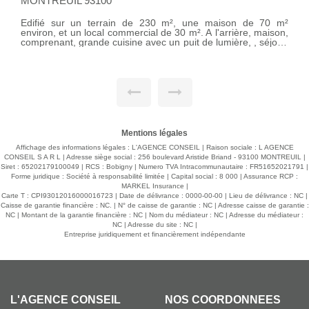
93100
MONTREUIL 9310
n terrain de 230 m², une maison de 70 m²
A 100 m de la futu
 local commercial de 30 m². A l'arrière, maison,
bâtiments sur un terrain de 300 m² ,une cour devant de 70
ande cuisine avec un puit de lumière, , séjour,
m², et un jardin d
 cave 2 chambres, salle de bains avec water-
étage :2 grands studios , et 2 deux pièces traversants (avec
elle véranda donnant accès au jardin, et abri
cuisine indépend
commercial, de 30 m², avec une belle vitrine, ,
m²,32,70 m². Imm
 le boulevard. Proche tous commerces
Appartements de 3 pièces , 38.66 m², 38.50 m² et 39.56 m².
supermarché, bureau de poste) et toutes
Construction récente (2018 ). Tous les appartements sont
A 150 m de la station de métro, ligne 11,
loués. Revenu loc
tal. Contact: 0676962566 agence.conseil@wanadoo.fr
Tous les loyers s
commerces et tout
école, collège..), d
Mentions légales
Affichage des informations légales : L'AGENCE CONSEIL | Raison sociale : L AGENCE
CONSEIL S A R L | Adresse siège social : 256 boulevard Aristide Briand - 93100 MONTREUIL |
Siret : 65202179100049 | RCS : Bobigny | Numero TVA Intracommunautaire : FR51652021791 |
Forme juridique : Société à responsabilité limitée | Capital social : 8 000 | Assurance RCP :
MARKEL Insurance |
Carte T : CPI93012016000016723 | Date de délivrance : 0000-00-00 | Lieu de délivrance : NC |
Caisse de garantie financière : NC. | N° de caisse de garantie : NC | Adresse caisse de garantie :
NC | Montant de la garantie financière : NC | Nom du médiateur : NC | Adresse du médiateur :
NC | Adresse du site : NC |
Entreprise juridiquement et financièrement indépendante
L'AGENCE CONSEIL
NOS COORDONNÉES