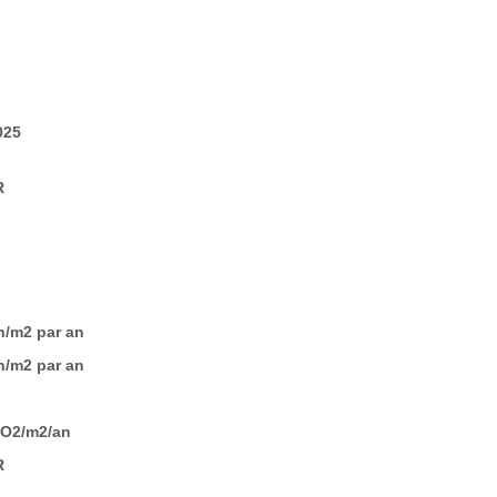
025
R
/m2 par an
/m2 par an
CO2/m2/an
R