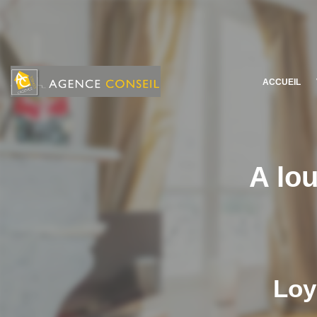
ACCUEIL
A lo
Loy