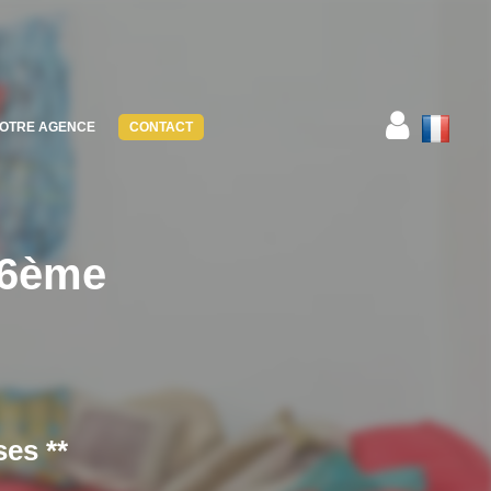
OTRE AGENCE
CONTACT
16ème
es **