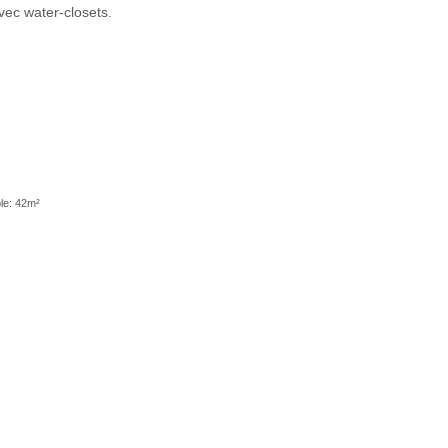
vec water-closets.
le: 42m²