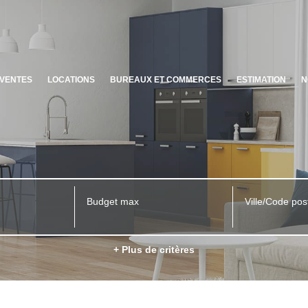
VENTES
LOCATIONS
BUREAUX ET COMMERCES
ESTIMATION
N
Ville/Code pos
+ Plus de critères