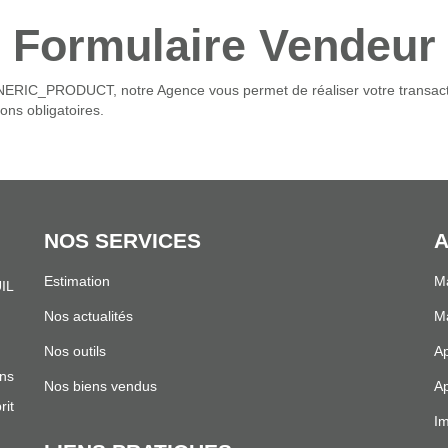
Formulaire Vendeur
RIC_PRODUCT, notre Agence vous permet de réaliser votre transaction
ons obligatoires.
NOS SERVICES
A
Estimation
Ma
IL
.
Nos actualités
Ma
Nos outils
Ap
ns
Nos biens vendus
Ap
it
Im